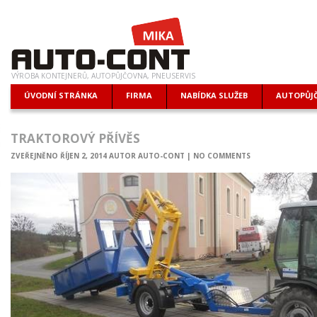
VÝROBA KONTEJNERŮ, AUTOPŮJČOVNA, PNEUSERVIS
ÚVODNÍ STRÁNKA
FIRMA
NABÍDKA SLUŽEB
AUTOPŮJ
TRAKTOROVÝ PŘÍVĚS
ZVEŘEJNĚNO
ŘÍJEN 2, 2014
AUTOR
AUTO-CONT
|
NO COMMENTS