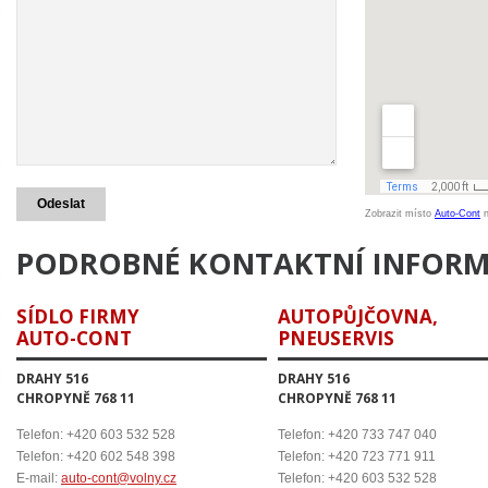
Zobrazit místo
Auto-Cont
n
PODROBNÉ KONTAKTNÍ INFOR
SÍDLO FIRMY
AUTOPŮJČOVNA,
AUTO-CONT
PNEUSERVIS
DRAHY 516
DRAHY 516
CHROPYNĚ 768 11
CHROPYNĚ 768 11
Telefon: +420 603 532 528
Telefon: +420 733 747 040
Telefon: +420 602 548 398
Telefon: +420 723 771 911
E-mail:
auto-cont@volny.cz
Telefon: +420 603 532 528