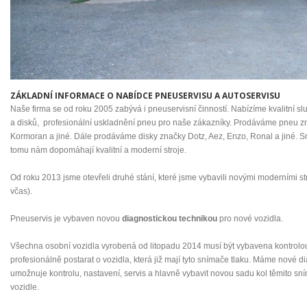
ZÁKLADNÍ INFORMACE O NABÍDCE PNEUSERVISU A AUTOSERVISU
Naše firma se od roku 2005 zabývá i pneuservisní činností. Nabízíme kvalitní slu
a disků, profesionální uskladnění pneu pro naše zákazníky. Prodáváme pneu zn
Kormoran a jiné. Dále prodáváme disky značky Dotz, Aez, Enzo, Ronal a jiné. Sn
tomu nám dopomáhají kvalitní a moderní stroje.
Od roku 2013 jsme otevřeli druhé stání, které jsme vybavili novými moderními str
včas).
Pneuservis je vybaven novou
diagnostickou technikou
pro nové vozidla.
Všechna osobní vozidla vyrobená od litopadu 2014 musí být vybavena kontrol
profesionálně postarat o vozidla, která již mají tyto snímače tlaku. Máme nové d
umožnuje kontrolu, nastavení, servis a hlavně vybavit novou sadu kol těmito sním
vozidle.