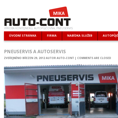
VÝROBA KONTEJNERŮ, AUTOPŮJČOVNA, PNEUSERVIS
ÚVODNÍ STRÁNKA
FIRMA
NABÍDKA SLUŽEB
AUTOPŮJ
PNEUSERVIS A AUTOSERVIS
ZVEŘEJNĚNO
BŘEZEN 29, 2012
AUTOR
AUTO-CONT
|
COMMENTS ARE CLOSED