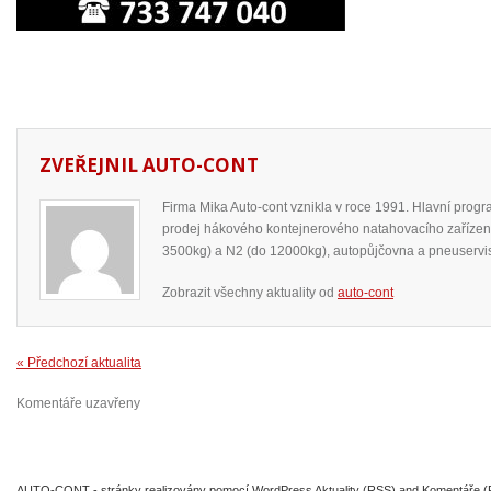
ZVEŘEJNIL
AUTO-CONT
Firma Mika Auto-cont vznikla v roce 1991. Hlavní prog
prodej hákového kontejnerového natahovacího zařízení
3500kg) a N2 (do 12000kg), autopůjčovna a pneuservi
Zobrazit všechny aktuality od
auto-cont
« Předchozí aktualita
Komentáře uzavřeny
AUTO-CONT
- stránky realizovány pomocí
WordPress
Aktuality (RSS)
and
Komentáře 