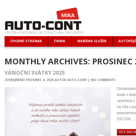
VÝROBA KONTEJNERŮ, AUTOPŮJČOVNA, PNEUSERVIS
ÚVODNÍ STRÁNKA
FIRMA
NABÍDKA SLUŽEB
AUTOPŮJ
MONTHLY ARCHIVES:
PROSINEC 
VÁNOČNÍ SVÁTKY 2025
ZVEŘEJNĚNO
PROSINEC 4, 2025
AUTOR
AUTO-CONT
|
NO COMMENTS
Oznamujeme
bude v dob
uzavřena z
na Vás v po
pneuservis
532 528. ...
VÍCE INFO